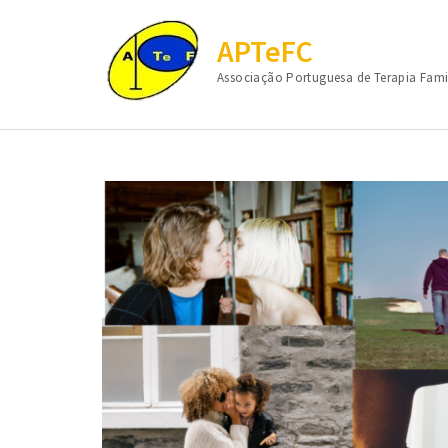
APTeFC
Associação Portuguesa de Terapia Fami
Skip
to
content
(Press
Enter)